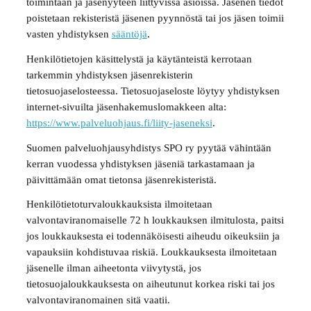
toimintaan ja jäsenyyteen liittyvissä asioissa. Jäsenen tiedot
poistetaan rekisteristä jäsenen pyynnöstä tai jos jäsen toimii
vasten yhdistyksen
sääntöjä
.
Henkilötietojen käsittelystä ja käytänteistä kerrotaan
tarkemmin yhdistyksen jäsenrekisterin
tietosuojaselosteessa. Tietosuojaseloste löytyy yhdistyksen
internet-sivuilta jäsenhakemuslomakkeen alta:
https://www.palveluohjaus.fi/liity-jaseneksi
.
Suomen palveluohjausyhdistys SPO ry pyytää vähintään
kerran vuodessa yhdistyksen jäseniä tarkastamaan ja
päivittämään omat tietonsa jäsenrekisteristä.
Henkilötietoturvaloukkauksista ilmoitetaan
valvontaviranomaiselle 72 h loukkauksen ilmitulosta, paitsi
jos loukkauksesta ei todennäköisesti aiheudu oikeuksiin ja
vapauksiin kohdistuvaa riskiä. Loukkauksesta ilmoitetaan
jäsenelle ilman aiheetonta viivytystä, jos
tietosuojaloukkauksesta on aiheutunut korkea riski tai jos
valvontaviranomainen sitä vaatii.