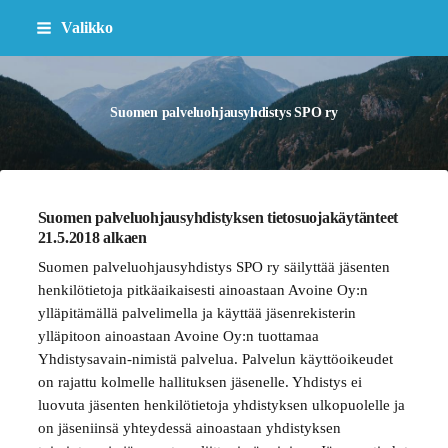
Siirry
Valikko
sivun
sisältöön
Suomen palveluohjausyhdistys SPO ry
Suomen palveluohjausyhdistyksen tietosuojakäytänteet
21.5.2018 alkaen
Suomen palveluohjausyhdistys SPO ry säilyttää jäsenten
henkilötietoja pitkäaikaisesti ainoastaan Avoine Oy:n
ylläpitämällä palvelimella ja käyttää jäsenrekisterin
ylläpitoon ainoastaan Avoine Oy:n tuottamaa
Yhdistysavain-nimistä palvelua. Palvelun käyttöoikeudet
on rajattu kolmelle hallituksen jäsenelle. Yhdistys ei
luovuta jäsenten henkilötietoja yhdistyksen ulkopuolelle ja
on jäseniinsä yhteydessä ainoastaan yhdistyksen