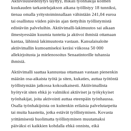
Aktiivisuusedellytys täyttyy, mikäli työnhakija kolmen
kuukauden tarkastelujakson aikana työllistyy 18 tunniksi,
tienaa omalla yritystoiminnallaan vähintään 241,04 euroa
tai osallistuu viiden päivän ajan tiettyihin työllistymistä
edistäviin palveluihin. Aktiivimalli-lakimuutos sai aikaan
ilmestyessään kuumia tunteita ja aktivoi ihmisiä ottamaan
kantaa, lähinnä lakimuutosta vastaan. Kansalaisaloite
aktiivimallin kumoamiseksi keräsi viikossa 50 000
allekirjoitusta ja mielenosoitus Senaatintorille tuhansia
ihmisiä.
Aktiivimalli saattaa kannustaa ottamaan vastaan pienenkin
määrän osa-aikaista työtä ja siten, kukaties, auttaa työtöntä
työllistymään jatkossa kokoaikaisesti. Aktiivimallista
hyötyvät siten ehkä jo valmiiksi aktiiviset ja työkykyiset
työnhakijat, joita aktivointi auttaa eteenpäin työnhaussa.
Osalla työnhakijoista on kuitenkin erilaisia palvelutarpeita
tai muita haasteita, jotka estävät työllistymisen. Kovasta
yrittämisestä huolimatta työllistyminen muutamaksi
päiväksi ei kaikkien kohdalla ehkä onnistu, eikä