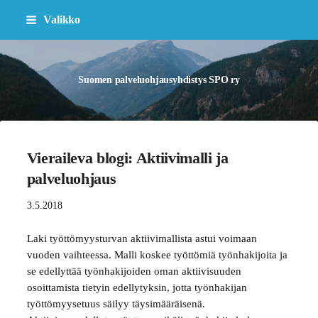
Siirry
Valikko
sivun
sisältöön
Suomen palveluohjausyhdistys SPO ry
Vieraileva blogi: Aktiivimalli ja
palveluohjaus
3.5.2018
Laki työttömyysturvan aktiivimallista astui voimaan
vuoden vaihteessa. Malli koskee työttömiä työnhakijoita ja
se edellyttää työnhakijoiden oman aktiivisuuden
osoittamista tietyin edellytyksin, jotta työnhakijan
työttömyysetuus säilyy täysimääräisenä.