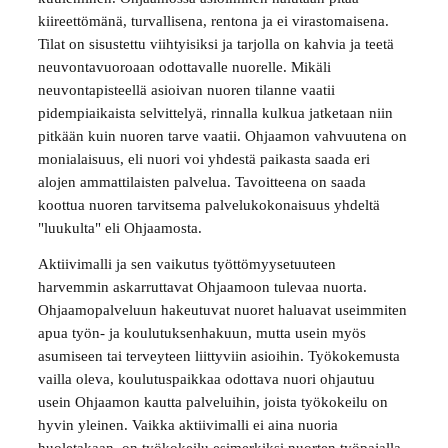
kiireettömänä, turvallisena, rentona ja ei virastomaisena.
Tilat on sisustettu viihtyisiksi ja tarjolla on kahvia ja teetä
neuvontavuoroaan odottavalle nuorelle. Mikäli
neuvontapisteellä asioivan nuoren tilanne vaatii
pidempiaikaista selvittelyä, rinnalla kulkua jatketaan niin
pitkään kuin nuoren tarve vaatii. Ohjaamon vahvuutena on
monialaisuus, eli nuori voi yhdestä paikasta saada eri
alojen ammattilaisten palvelua. Tavoitteena on saada
koottua nuoren tarvitsema palvelukokonaisuus yhdeltä
"luukulta" eli Ohjaamosta.
Aktiivimalli ja sen vaikutus työttömyysetuuteen
harvemmin askarruttavat Ohjaamoon tulevaa nuorta.
Ohjaamopalveluun hakeutuvat nuoret haluavat useimmiten
apua työn- ja koulutuksenhakuun, mutta usein myös
asumiseen tai terveyteen liittyviin asioihin. Työkokemusta
vailla oleva, koulutuspaikkaa odottava nuori ohjautuu
usein Ohjaamon kautta palveluihin, joista työkokeilu on
hyvin yleinen. Vaikka aktiivimalli ei aina nuoria
huoletakaan, on työkokeilu esimerkiksi nuorten työpajalla