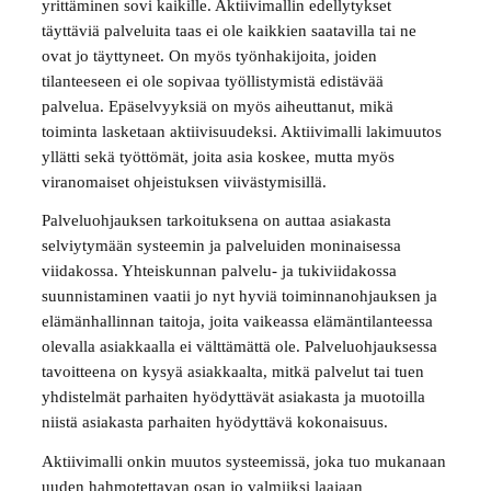
yrittäminen sovi kaikille. Aktiivimallin edellytykset
täyttäviä palveluita taas ei ole kaikkien saatavilla tai ne
ovat jo täyttyneet. On myös työnhakijoita, joiden
tilanteeseen ei ole sopivaa työllistymistä edistävää
palvelua. Epäselvyyksiä on myös aiheuttanut, mikä
toiminta lasketaan aktiivisuudeksi. Aktiivimalli lakimuutos
yllätti sekä työttömät, joita asia koskee, mutta myös
viranomaiset ohjeistuksen viivästymisillä.
Palveluohjauksen tarkoituksena on auttaa asiakasta
selviytymään systeemin ja palveluiden moninaisessa
viidakossa. Yhteiskunnan palvelu- ja tukiviidakossa
suunnistaminen vaatii jo nyt hyviä toiminnanohjauksen ja
elämänhallinnan taitoja, joita vaikeassa elämäntilanteessa
olevalla asiakkaalla ei välttämättä ole. Palveluohjauksessa
tavoitteena on kysyä asiakkaalta, mitkä palvelut tai tuen
yhdistelmät parhaiten hyödyttävät asiakasta ja muotoilla
niistä asiakasta parhaiten hyödyttävä kokonaisuus.
Aktiivimalli onkin muutos systeemissä, joka tuo mukanaan
uuden hahmotettavan osan jo valmiiksi laajaan