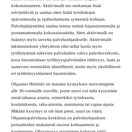
kokonaisuuteen. Aktiivimalli tuo mukanaan lisää
selvitettävää ja saattaa siten lisätä työnhakijan
epävarmuutta ja epäluottamusta systeemiä kohtaan.
Palvelujärjestelmä saattaa tuntua entistä hajanaisemmalta ja
joustamattomalta kokonaisuudelta. Siten aktiivimalli on
lisännyt myös tarvetta palveluohjaukselle. Aktiivimalli-
lakimuutoksen yhteydessä olisi tullut luoda myös
työllistymistä tukevien palveluiden vahva palveluverkosto,
jossa huomioidaan työllisyyspalveluiden riittävyys, laatu ja
saatavuus ensinnäkin alueellisesti, mutta myös yksilöllisesti
eri työttömyystilanteet huomioiden.
Ohjaamo Helsinki on matalan kynnyksen neuvontapiste
alle 30-vuotiaille nuorille, jonne nuori voi tulla kysymään
mistä tahansa asiasta, esimerkiksi työnhausta,
koulutuksesta, raha-asioista, asumisesta tai vapaa-ajasta.
Mikään kysymys ei ole liian pieni, suuri tai väärä.
Ohjaamopalvelussa keskiössä on palveluohjauksen
periaatteiden mukaisesti nuoren kohtaaminen ja
kuuleminen. Ohjaamossa asioiminen halutaan pitää