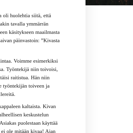
oli huolehtia siitä, että
llakin tavalla ymmärrän
tiseen käsitykseen maailmasta
 aivan päinvastoin: ”Kivasta
hdintaa. Voimme esimerkiksi
a. Työntekijä niin toivoisi,
äisi raitistua. Hän niin
e työntekijän toiveen ja
ereitä.
 kappaleen kaltaista. Kivan
alheellisen keskustelun
 Asiakas puolestaan käyttää
 ei ole mitään kivaa! Ajan