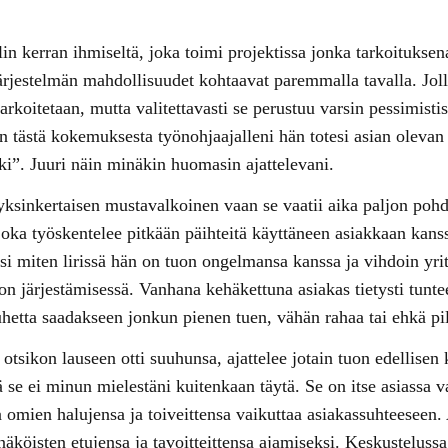
n kerran ihmiseltä, joka toimi projektissa jonka tarkoituksena 
järjestelmän mahdollisuudet kohtaavat paremmalla tavalla. Jo
tarkoitetaan, mutta valitettavasti se perustuu varsin pessimis
in tästä kokemuksesta työnohjaajalleni hän totesi asian olevan
ki”. Juuri näin minäkin huomasin ajattelevani.
 yksinkertaisen mustavalkoinen vaan se vaatii aika paljon po
 joka työskentelee pitkään päihteitä käyttäneen asiakkaan kanss
i miten lirissä hän on tuon ongelmansa kanssa ja vihdoin yritt
don järjestämisessä. Vanhana kehäkettuna asiakas tietysti tunte
tta saadakseen jonkun pienen tuen, vähän rahaa tai ehkä pill
otsikon lauseen otti suuhunsa, ajattelee jotain tuon edellisen
se ei minun mielestäni kuitenkaan täytä. Se on itse asiassa v
 omien halujensa ja toiveittensa vaikuttaa asiakassuhteeseen.
äköisten etujensa ja tavoitteittensa ajamiseksi. Keskustelussa