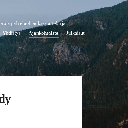
roja palveluohjauksesta E-kirja
Yhdistys
Ajankohtaista
Julkaisut
ödy