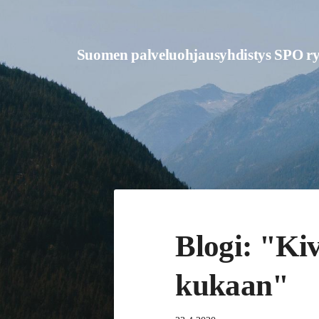
Siirry
sivun
Suomen palveluohjausyhdistys SPO r
sisältöön
Blogi: "Kiv
kukaan"