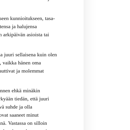
seen kunnioitukseen, tasa-
tensa ja halujensa
 arkipäivän asioista tai
 juuri sellaisena kuin olen
n, vaikka hänen oma
nauttivat ja molemmat
Ennen ehkä minäkin
ykyään tiedän, että juuri
vä suhde ja olla
 ovat saaneet minut
ä. Vastassa on silloin