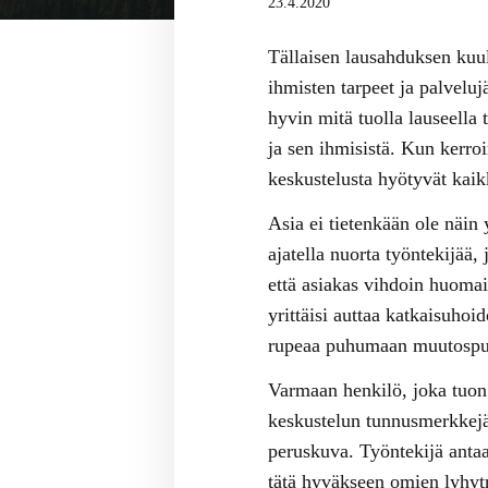
23.4.2020
Tällaisen lausahduksen kuuli
ihmisten tarpeet ja palvelu
hyvin mitä tuolla lauseella 
ja sen ihmisistä. Kun kerro
keskustelusta hyötyvät kaik
Asia ei tietenkään ole näin
ajatella nuorta työntekijää,
että asiakas vihdoin huomais
yrittäisi auttaa katkaisuhoi
rupeaa puhumaan muutospuhe
Varmaan henkilö, joka tuon 
keskustelun tunnusmerkkejä 
peruskuva. Työntekijä antaa
tätä hyväkseen omien lyhytn