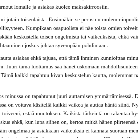
urnout lomalle ja asiakas kuolee maksakirroosiin.
ni jotain toisenlaista. Ensinnäkin se perustuu molemminpuoli
ellisyyteen. Kumpikaan osapuolista ei näe toista omien toiveit
kään keskustella toisen ongelmista tai vaikeuksista, ehkä vain
ohtaaminen joskus johtaa syvempään pohdintaan.
tta asiakas ehkä tajuaa, että tämä ihminen kunnioittaa minua
äni. Juuri tämä luottamus saa hänet uskomaan mahdollisuutee
n. Tämä kaikki tapahtuu kivan keskustelun kautta, molemmat 
os minussa on tapahtunut juuri auttamisen ymmärtämisessä. 
nssa on voitava käsitellä kaikki vaikea ja auttaa häntä siinä. N
 toiveeni, estää muutoksen. Kaikista tärkeintä on rakentaa hy
oskus ehkä, kun lupa siihen on, kertoa mitkä hänen piirteensä
äin ongelmaa ja asiakkaan vaikeuksia ei kannata suoraan menn