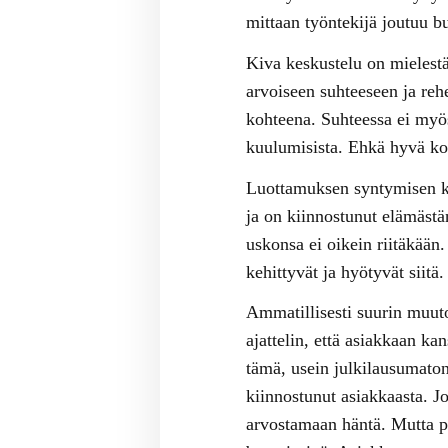
mittaan työntekijä joutuu b
Kiva keskustelu on mielestä
arvoiseen suhteeseen ja reh
kohteena. Suhteessa ei myös
kuulumisista. Ehkä hyvä k
Luottamuksen syntymisen kau
ja on kiinnostunut elämäst
uskonsa ei oikein riitäkää
kehittyvät ja hyötyvät siitä.
Ammatillisesti suurin muut
ajattelin, että asiakkaan ka
tämä, usein julkilausumaton
kiinnostunut asiakkaasta. J
arvostamaan häntä. Mutta p