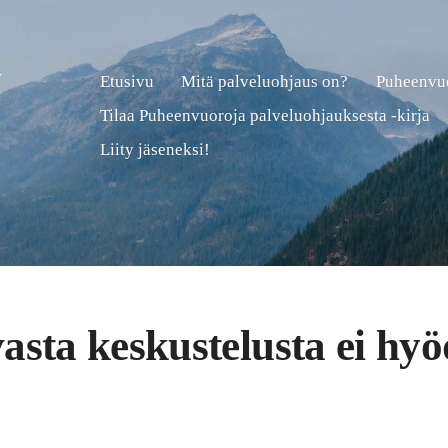
y
Etusivu
Mitä palveluohjaus on?
Puheenvuo
Tilaa Puheenvuoroja palveluohjauksesta -kirja
Liity jäseneksi!
asta keskustelusta ei hy