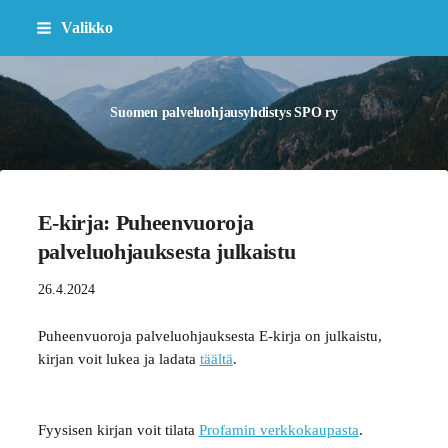
Siirry
Valikko
sivun
sisältöön
Suomen palveluohjausyhdistys SPO ry
E-kirja: Puheenvuoroja
palveluohjauksesta julkaistu
26.4.2024
Puheenvuoroja palveluohjauksesta E-kirja on julkaistu,
kirjan voit lukea ja ladata
täältä
.
Fyysisen kirjan voit tilata
Profamin verkkokaupasta
.