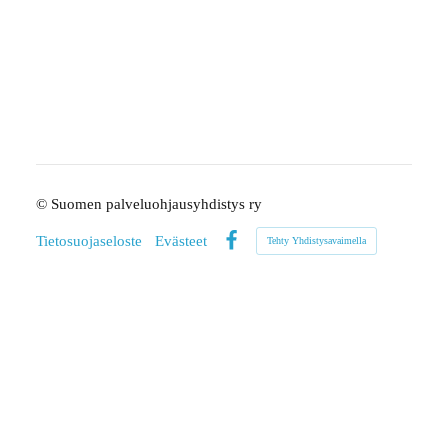
©
Suomen palveluohjausyhdistys ry
Tietosuojaseloste
Evästeet
Tehty Yhdistysavaimella
Facebook