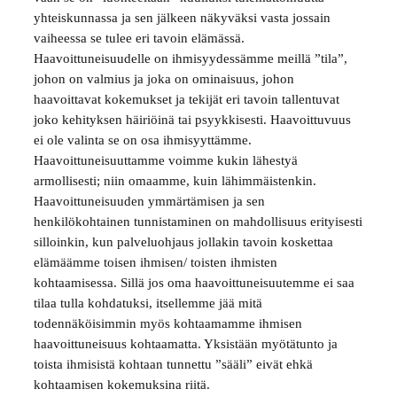
yhteiskunnassa ja sen jälkeen näkyväksi vasta jossain
vaiheessa se tulee eri tavoin elämässä.
Haavoittuneisuudelle on ihmisyydessämme meillä ”tila”,
johon on valmius ja joka on ominaisuus, johon
haavoittavat kokemukset ja tekijät eri tavoin tallentuvat
joko kehityksen häiriöinä tai psyykkisesti. Haavoittuvuus
ei ole valinta se on osa ihmisyyttämme.
Haavoittuneisuuttamme voimme kukin lähestyä
armollisesti; niin omaamme, kuin lähimmäistenkin.
Haavoittuneisuuden ymmärtämisen ja sen
henkilökohtainen tunnistaminen on mahdollisuus erityisesti
silloinkin, kun palveluohjaus jollakin tavoin koskettaa
elämäämme toisen ihmisen/ toisten ihmisten
kohtaamisessa. Sillä jos oma haavoittuneisuutemme ei saa
tilaa tulla kohdatuksi, itsellemme jää mitä
todennäköisimmin myös kohtaamamme ihmisen
haavoittuneisuus kohtaamatta. Yksistään myötätunto ja
toista ihmisistä kohtaan tunnettu ”sääli” eivät ehkä
kohtaamisen kokemuksina riitä.