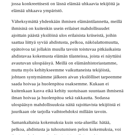
jossa konkreettisesti on läsnä elämää uhkaavia tekijöitä ja
elämää uhkaava ympäristö.
Väheksymättä yhdenkään ihmisen elämäntilannetta, meillä
ihmisinä on kuitenkin usein erilaiset mahdollisuudet
ajoittain päästä yksilöinä ulos erilaisista kriiseistä, joihin
saattaa liittyä syvää ahdistusta, pelkoa, näköalattomuutta,
epätoivoa tai jollakin muulla tavoin toistuvaa pitkäaikaista
ahdistavaa kokemusta elämän tilanteissa, joista ei näyttäisi
avautuvan ulospääsyä. Meillä on elämänhistoriastamme,
mutta myös kehitykseemme vaikuttaneista tekijöistä,
johtuen syntymämme jälkeen aivan yksilölliset tarpeemme
saada hoivaa ja huolenpitoa osaksemme. Kukaan ei
kuitenkaan kasva eikä kehity suotuisaan suuntaan ihmisenä
ilman hoivaa ja huolenpitoa sekä rakkautta. Sodassa
ulospääsyn mahdollisuuksia näitä rajoittavista tekijöistä ei
juurikaan ole tarjolla vaihtoehdoksi millään tavoin.
Samankaltaisia kokemuksia kuin sota-alueilla: hätää,
pelkoa, ahdistusta ja tuhoutumisen pelon kokemuksia, voi