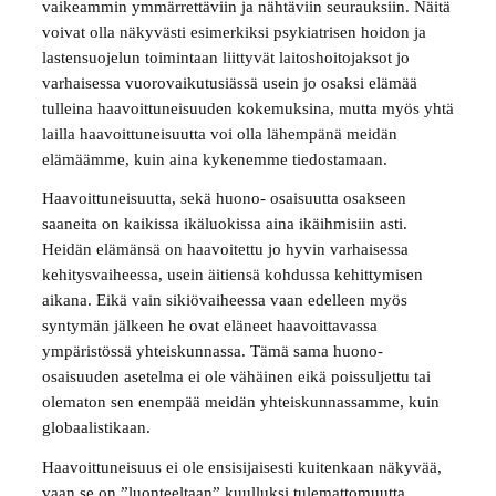
vaikeammin ymmärrettäviin ja nähtäviin seurauksiin. Näitä
voivat olla näkyvästi esimerkiksi psykiatrisen hoidon ja
lastensuojelun toimintaan liittyvät laitoshoitojaksot jo
varhaisessa vuorovaikutusiässä usein jo osaksi elämää
tulleina haavoittuneisuuden kokemuksina, mutta myös yhtä
lailla haavoittuneisuutta voi olla lähempänä meidän
elämäämme, kuin aina kykenemme tiedostamaan.
Haavoittuneisuutta, sekä huono- osaisuutta osakseen
saaneita on kaikissa ikäluokissa aina ikäihmisiin asti.
Heidän elämänsä on haavoitettu jo hyvin varhaisessa
kehitysvaiheessa, usein äitiensä kohdussa kehittymisen
aikana. Eikä vain sikiövaiheessa vaan edelleen myös
syntymän jälkeen he ovat eläneet haavoittavassa
ympäristössä yhteiskunnassa. Tämä sama huono-
osaisuuden asetelma ei ole vähäinen eikä poissuljettu tai
olematon sen enempää meidän yhteiskunnassamme, kuin
globaalistikaan.
Haavoittuneisuus ei ole ensisijaisesti kuitenkaan näkyvää,
vaan se on ”luonteeltaan” kuulluksi tulemattomuutta