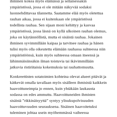
ihminen kokea myös elämässä ja sellaisessakin
ympäristössä, jossa ei ole mitään näkyvää sodaksi
luonnehdittavaa tilannetta. Saatamme elää myös oletettua
rauhan aikaa, jossa ei kuitenkaan ole ympäristössä
todellista rauhaa. Sen sijaan moni kehittyy ja kasvaa
ympäristössä, jossa läsnä on kyllä ulkoinen rauhan olemus,
joka on käytännöllistä, mutta ei sisäistä rauhaa. Jokainen
ihminen syvimmillään kaipaa ja tarvitsee rauhaa ja hänen
tulisi myös olla oikeutettu elämään rauhassa suhteessa niin
ympäristöönsä, kuin myös suhteessa omaan itseensä ja
lähimmäisiinsäkin ilman toistuvia tai ikävimmillään
jatkuvia ristiriitaisia kokemuksia tai rauhattomuutta.
Konkreettisten sotatoimien kohteina olevat alueet pitävät ja
kätkevät omalla tavallaan myös sisälleen ihmisistä kaikkein
haavoittuneimpia jo ennen, kuin yhtäkään laukausta
sodassa on edes ammuttu. Haavoittuneiden ihmisten
sisäistä ”rikkinäisyyttä” syntyy ylisukupolvisuuden
haavoittuvuuden seurauksena. Sisäinen haavoitetuksi
tuleminen johtaa usein myöhemmässä vaiheessa