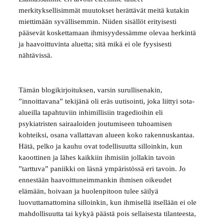
merkityksellisimmät muutokset herättävät meitä kutakin
miettimään syvällisemmin. Niiden sisällöt erityisesti
pääsevät koskettamaan ihmisyydessämme olevaa herkintä
ja haavoittuvinta aluetta; sitä mikä ei ole fyysisesti
nähtävissä.
Tämän blogikirjoituksen, varsin surullisenakin,
”innoittavana” tekijänä oli eräs uutisointi, joka liittyi sota-
alueilla tapahtuviin inhimillisiin tragedioihin eli
psykiatristen sairaaloiden joutumiseen tuhoamisen
kohteiksi, osana vallattavan alueen koko rakennuskantaa.
Hätä, pelko ja kauhu ovat todellisuutta silloinkin, kun
kaoottinen ja lähes kaikkiin ihmisiin jollakin tavoin
”tarttuva” paniikki on läsnä ympäristössä eri tavoin. Jo
ennestään haavoittuneimmankin ihmisen oikeudet
elämään, hoivaan ja huolenpitoon tulee säilyä
luovuttamattomina silloinkin, kun ihmisellä itsellään ei ole
mahdollisuutta tai kykyä päästä pois sellaisesta tilanteesta,