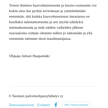
Toisen ihmisen haavoittuneisuutta ja huono-osaisuutta voi
kukin aina itse pyrkiä arvioimaan ja ymmärtämään
enemmän, sitä kuinka haavoittuneisuus itseasiassa on
kuulluksi tulemattomuutta ja sen myötä nähdyksi
tulemattomuutta ja mitä näiden vaiheiden jälkeen
seurauksina osittain olemme tulleet jo näkemään ja yhä
enemmän näemme tässä maailmanajassa.
Ohjaaja Juhani Haapamäki
©
Suomen palveluohjausyhdistys ry
Tietosuojaseloste
Evästeet
Tehty Yhdistysavaimella