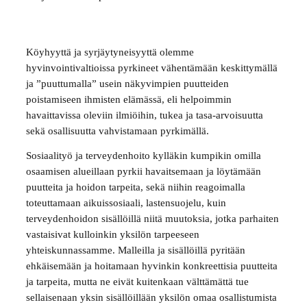
Köyhyyttä ja syrjäytyneisyyttä olemme
hyvinvointivaltioissa pyrkineet vähentämään keskittymällä
ja ”puuttumalla” usein näkyvimpien puutteiden
poistamiseen ihmisten elämässä, eli helpoimmin
havaittavissa oleviin ilmiöihin, tukea ja tasa-arvoisuutta
sekä osallisuutta vahvistamaan pyrkimällä.
Sosiaalityö ja terveydenhoito kylläkin kumpikin omilla
osaamisen alueillaan pyrkii havaitsemaan ja löytämään
puutteita ja hoidon tarpeita, sekä niihin reagoimalla
toteuttamaan aikuissosiaali, lastensuojelu, kuin
terveydenhoidon sisällöillä niitä muutoksia, jotka parhaiten
vastaisivat kulloinkin yksilön tarpeeseen
yhteiskunnassamme. Malleilla ja sisällöillä pyritään
ehkäisemään ja hoitamaan hyvinkin konkreettisia puutteita
ja tarpeita, mutta ne eivät kuitenkaan välttämättä tue
sellaisenaan yksin sisällöillään yksilön omaa osallistumista