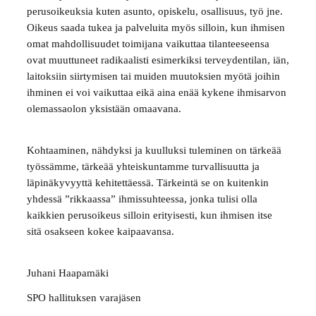
perusoikeuksia kuten asunto, opiskelu, osallisuus, työ jne.
Oikeus saada tukea ja palveluita myös silloin, kun ihmisen
omat mahdollisuudet toimijana vaikuttaa tilanteeseensa
ovat muuttuneet radikaalisti esimerkiksi terveydentilan, iän,
laitoksiin siirtymisen tai muiden muutoksien myötä joihin
ihminen ei voi vaikuttaa eikä aina enää kykene ihmisarvon
olemassaolon yksistään omaavana.
Kohtaaminen, nähdyksi ja kuulluksi tuleminen on tärkeää
työssämme, tärkeää yhteiskuntamme turvallisuutta ja
läpinäkyvyyttä kehitettäessä. Tärkeintä se on kuitenkin
yhdessä ”rikkaassa” ihmissuhteessa, jonka tulisi olla
kaikkien perusoikeus silloin erityisesti, kun ihmisen itse
sitä osakseen kokee kaipaavansa.
Juhani Haapamäki
SPO hallituksen varajäsen