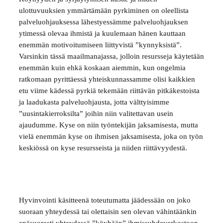
ulottuvuuksien ymmärtämään pyrkiminen on oleellista
palveluohjauksessa lähestyessämme palveluohjauksen
ytimessä olevaa ihmistä ja kuulemaan hänen kauttaan
enemmän motivoitumiseen liittyvistä ”kynnyksistä”.
Varsinkin tässä maailmanajassa, jolloin resursseja käytetään
enemmän kuin ehkä koskaan aiemmin, kun ongelmia
ratkomaan pyrittäessä yhteiskunnassamme olisi kaikkien
etu viime kädessä pyrkiä tekemään riittävän pitkäkestoista
ja laadukasta palveluohjausta, jotta välttyisimme
”uusintakierroksilta” joihin niin valitettavan usein
ajaudumme. Kyse on niin työntekijän jaksamisesta, mutta
vielä enemmän kyse on ihmisen jaksamisesta, joka on työn
keskiössä on kyse resursseista ja niiden riittävyydestä.
Hyvinvointi käsitteenä toteutumatta jäädessään on joko
suoraan yhteydessä tai olettaisin sen olevan vähintäänkin