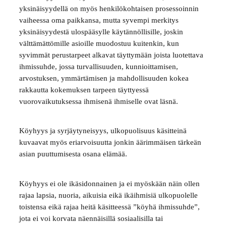
yksinäisyydellä on myös henkilökohtaisen prosessoinnin
vaiheessa oma paikkansa, mutta syvempi merkitys
yksinäisyydestä ulospääsylle käytännöllisille, joskin
välttämättömille asioille muodostuu kuitenkin, kun
syvimmät perustarpeet alkavat täyttymään joista luotettava
ihmissuhde, jossa turvallisuuden, kunnioittamisen,
arvostuksen, ymmärtämisen ja mahdollisuuden kokea
rakkautta kokemuksen tarpeen täyttyessä
vuorovaikutuksessa ihmisenä ihmiselle ovat läsnä.
Köyhyys ja syrjäytyneisyys, ulkopuolisuus käsitteinä
kuvaavat myös eriarvoisuutta jonkin äärimmäisen tärkeän
asian puuttumisesta osana elämää.
Köyhyys ei ole ikäsidonnainen ja ei myöskään näin ollen
rajaa lapsia, nuoria, aikuisia eikä ikäihmisiä ulkopuolelle
toistensa eikä rajaa heitä käsitteessä ”köyhä ihmissuhde”,
jota ei voi korvata näennäisillä sosiaalisilla tai