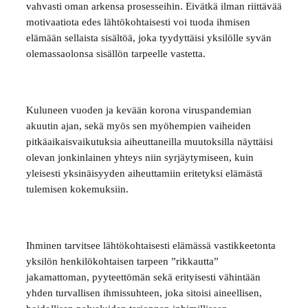
vahvasti oman arkensa prosesseihin. Eivätkä ilman riittävää
motivaatiota edes lähtökohtaisesti voi tuoda ihmisen
elämään sellaista sisältöä, joka tyydyttäisi yksilölle syvän
olemassaolonsa sisällön tarpeelle vastetta.
Kuluneen vuoden ja kevään korona viruspandemian
akuutin ajan, sekä myös sen myöhempien vaiheiden
pitkäaikaisvaikutuksia aiheuttaneilla muutoksilla näyttäisi
olevan jonkinlainen yhteys niin syrjäytymiseen, kuin
yleisesti yksinäisyyden aiheuttamiin eritetyksi elämästä
tulemisen kokemuksiin.
Ihminen tarvitsee lähtökohtaisesti elämässä vastikkeetonta
yksilön henkilökohtaisen tarpeen ”rikkautta”
jakamattoman, pyyteettömän sekä erityisesti vähintään
yhden turvallisen ihmissuhteen, joka sitoisi aineellisen,