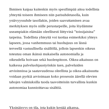
Ihminen kaipaa kuitenkin myös spesifimpää aitoa todellista
yhteyttä toiseen ihmiseen niin parisuhdetasolla, kuin
ystävyyssuhde tasollakin, joiden saavuttaminen avaa
merkityksen myös niille perustarpeille, joita löydämme
useampiakin elämään oleellisesti liittyvinä ”toissijaisina”
tarpeina. Todellista yhteyttä voi tuottaa esimerkiksi yhteys
lapseen, jossa vanhemmuus tai huoltajuus on läsnä
terveellä vastuullisella sisällöllä, jolloin lapsenkin oikeus
toteutuu oman ikänsä mukaisella autonomialla ja
oikeudella hoivaan sekä huolenpitoon. Oikea-aikaisuus on
kaikessa palveluohjaustyönkin tuen, palveluiden
arvioinnissa ja saatavuudessa oleellista ja oikea-aikaisuutta
voidaan pyrkiä arvioimaan koko prosessin äärellä olevien
tahojen valmiuksilla tuoda taavoitteisiin turvallista kunkin
autonomiaa kunnioittavaa sisältöä.
Yksinäisyys on tila, jota kukin kestää aikansa,