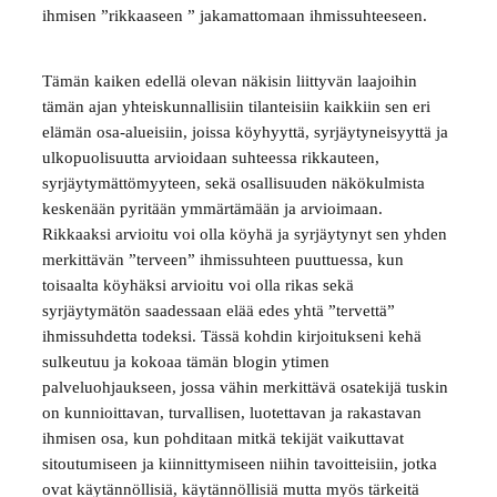
ihmisen ”rikkaaseen ” jakamattomaan ihmissuhteeseen.
Tämän kaiken edellä olevan näkisin liittyvän laajoihin
tämän ajan yhteiskunnallisiin tilanteisiin kaikkiin sen eri
elämän osa-alueisiin, joissa köyhyyttä, syrjäytyneisyyttä ja
ulkopuolisuutta arvioidaan suhteessa rikkauteen,
syrjäytymättömyyteen, sekä osallisuuden näkökulmista
keskenään pyritään ymmärtämään ja arvioimaan.
Rikkaaksi arvioitu voi olla köyhä ja syrjäytynyt sen yhden
merkittävän ”terveen” ihmissuhteen puuttuessa, kun
toisaalta köyhäksi arvioitu voi olla rikas sekä
syrjäytymätön saadessaan elää edes yhtä ”tervettä”
ihmissuhdetta todeksi. Tässä kohdin kirjoitukseni kehä
sulkeutuu ja kokoaa tämän blogin ytimen
palveluohjaukseen, jossa vähin merkittävä osatekijä tuskin
on kunnioittavan, turvallisen, luotettavan ja rakastavan
ihmisen osa, kun pohditaan mitkä tekijät vaikuttavat
sitoutumiseen ja kiinnittymiseen niihin tavoitteisiin, jotka
ovat käytännöllisiä, käytännöllisiä mutta myös tärkeitä