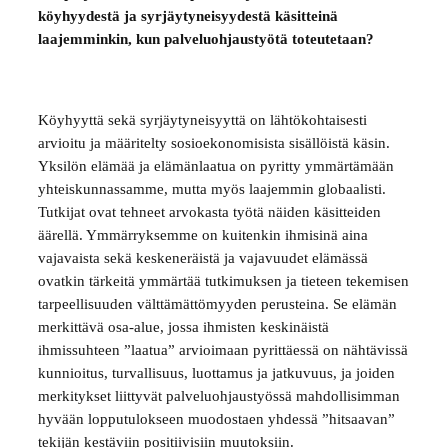
köyhyydestä ja syrjäytyneisyydestä käsitteinä
laajemminkin, kun palveluohjaustyötä toteutetaan?
Köyhyyttä sekä syrjäytyneisyyttä on lähtökohtaisesti
arvioitu ja määritelty sosioekonomisista sisällöistä käsin.
Yksilön elämää ja elämänlaatua on pyritty ymmärtämään
yhteiskunnassamme, mutta myös laajemmin globaalisti.
Tutkijat ovat tehneet arvokasta työtä näiden käsitteiden
äärellä. Ymmärryksemme on kuitenkin ihmisinä aina
vajavaista sekä keskeneräistä ja vajavuudet elämässä
ovatkin tärkeitä ymmärtää tutkimuksen ja tieteen tekemisen
tarpeellisuuden välttämättömyyden perusteina. Se elämän
merkittävä osa-alue, jossa ihmisten keskinäistä
ihmissuhteen ”laatua” arvioimaan pyrittäessä on nähtävissä
kunnioitus, turvallisuus, luottamus ja jatkuvuus, ja joiden
merkitykset liittyvät palveluohjaustyössä mahdollisimman
hyvään lopputulokseen muodostaen yhdessä ”hitsaavan”
tekijän kestäviin positiivisiin muutoksiin.