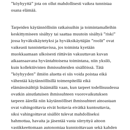
”köyhyyttä” jota on ollut mahdollisesti vaikea tunnistaa
osana elämää.
Tarpeiden käytännöllisiin ratkaisuihin ja toimintamalleihin
keskittymiseen sisältyy tai saattaa muutoin sisältyä ”riski”
jossa hyväksikäytetyksi ja hyväksikäyttäjän ”roolit” ovat
vaikeasti tunnistettavissa, jos toiminta kyetään
muokkaamaan ulkoisesti riittävän vakuuttavan kuvan
aikaansaavana hyväntahtoisena toimintana, niin yksilö,
kuin kollektiivisten ihmissuhteiden sisällöissä. Tätä
”köyhyyden” ilmiön aluetta ei siis voida poistaa eikä
vähentää käytännöllisillä toimenpiteillä eikä
elämänsisältöjä lisäämällä vaan, kun tarpeet todellisuudessa
ovatkin ainutlatuisen ihmissuhteen vuorovaikutuksen
tarpeen äärellä niin käytännölliset ihmissuhteet ainoastaan
ovat vahingoittavia eivät hoitavia eivätkä kuntouttavia,
siksi vahingoittavat sisällöt tulevat mahdolliseksi
hahmottaa, havaita ja jäsentää vasta siirryttyä aitoon
vastikkeettomaan autonomiaa kunnioittavaan sekä kahden