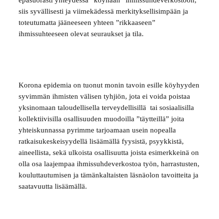
epäsuorasti yhteydessä ”köyhään” ihmissuhdeverkostoon,
siis syvällisesti ja viimekädessä merkityksellisimpään ja
toteutumatta jääneeseen yhteen ”rikkaaseen”
ihmissuhteeseen olevat seuraukset ja tila.
Korona epidemia on tuonut monin tavoin esille köyhyyden
syvimmän ihmisten välisen tyhjiön, jota ei voida poistaa
yksinomaan taloudellisella terveydellisillä tai sosiaalisilla
kollektiivisilla osallisuuden muodoilla ”täytteillä” joita
yhteiskunnassa pyrimme tarjoamaan usein nopealla
ratkaisukeskeisyydellä lisäämällä fyysistä, psyykkistä,
aineellista, sekä ulkoista osallisuutta joista esimerkkeinä on
olla osa laajempaa ihmissuhdeverkostoa työn, harrastusten,
kouluttautumisen ja tämänkaltaisten läsnäolon tavoitteita ja
saatavuutta lisäämällä.