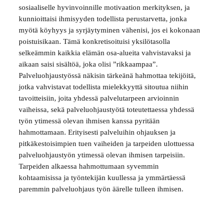
sosiaaliselle hyvinvoinnille motivaation merkityksen, ja
kunnioittaisi ihmisyyden todellista perustarvetta, jonka
myötä köyhyys ja syrjäytyminen vähenisi, jos ei kokonaan
poistuisikaan. Tämä konkretisoituisi yksilötasolla
selkeämmin kaikkia elämän osa-alueita vahvistavaksi ja
aikaan saisi sisältöä, joka olisi ”rikkaampaa”.
Palveluohjaustyössä näkisin tärkeänä hahmottaa tekijöitä,
jotka vahvistavat todellista mielekkyyttä sitoutua niihin
tavoitteisiin, joita yhdessä palvelutarpeen arvioinnin
vaiheissa, sekä palveluohjaustyötä toteutettaessa yhdessä
työn ytimessä olevan ihmisen kanssa pyritään
hahmottamaan. Erityisesti palveluihin ohjauksen ja
pitkäkestoisimpien tuen vaiheiden ja tarpeiden ulottuessa
palveluohjaustyön ytimessä olevan ihmisen tarpeisiin.
Tarpeiden alkaessa hahmottumaan syvemmin
kohtaamisissa ja työntekijän kuullessa ja ymmärtäessä
paremmin palveluohjaus työn äärelle tulleen ihmisen.