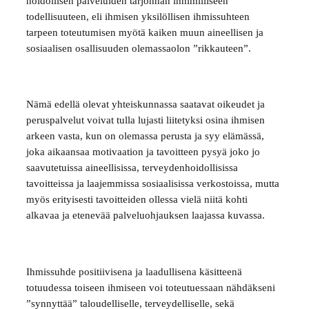
hoidollisen palveluiden tarjonnan inhimilliseen
todellisuuteen, eli ihmisen yksilöllisen ihmissuhteen
tarpeen toteutumisen myötä kaiken muun aineellisen ja
sosiaalisen osallisuuden olemassaolon ”rikkauteen”.
Nämä edellä olevat yhteiskunnassa saatavat oikeudet ja
peruspalvelut voivat tulla lujasti liitetyksi osina ihmisen
arkeen vasta, kun on olemassa perusta ja syy elämässä,
joka aikaansaa motivaation ja tavoitteen pysyä joko jo
saavutetuissa aineellisissa, terveydenhoidollisissa
tavoitteissa ja laajemmissa sosiaalisissa verkostoissa, mutta
myös erityisesti tavoitteiden ollessa vielä niitä kohti
alkavaa ja etenevää palveluohjauksen laajassa kuvassa.
Ihmissuhde positiivisena ja laadullisena käsitteenä
totuudessa toiseen ihmiseen voi toteutuessaan nähdäkseni
”synnyttää” taloudelliselle, terveydelliselle, sekä