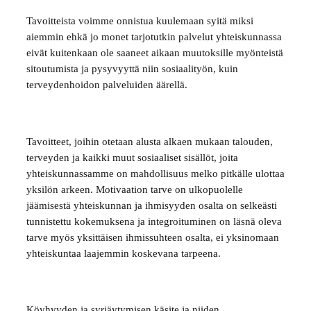
Tavoitteista voimme onnistua kuulemaan syitä miksi
aiemmin ehkä jo monet tarjotutkin palvelut yhteiskunnassa
eivät kuitenkaan ole saaneet aikaan muutoksille myönteistä
sitoutumista ja pysyvyyttä niin sosiaalityön, kuin
terveydenhoidon palveluiden äärellä.
Tavoitteet, joihin otetaan alusta alkaen mukaan talouden,
terveyden ja kaikki muut sosiaaliset sisällöt, joita
yhteiskunnassamme on mahdollisuus melko pitkälle ulottaa
yksilön arkeen. Motivaation tarve on ulkopuolelle
jäämisestä yhteiskunnan ja ihmisyyden osalta on selkeästi
tunnistettu kokemuksena ja integroituminen on läsnä oleva
tarve myös yksittäisen ihmissuhteen osalta, ei yksinomaan
yhteiskuntaa laajemmin koskevana tarpeena.
Köyhyyden ja syrjäytymisen käsite ja niiden