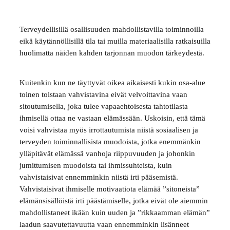
Terveydellisillä osallisuuden mahdollistavilla toiminnoilla
eikä käytännöllisillä tila tai muilla materiaalisilla ratkaisuilla
huolimatta näiden kahden tarjonnan muodon tärkeydestä.
Kuitenkin kun ne täyttyvät oikea aikaisesti kukin osa-alue
toinen toistaan vahvistavina eivät velvoittavina vaan
sitoutumisella, joka tulee vapaaehtoisesta tahtotilasta
ihmisellä ottaa ne vastaan elämässään. Uskoisin, että tämä
voisi vahvistaa myös irrottautumista niistä sosiaalisen ja
terveyden toiminnallisista muodoista, jotka enemmänkin
ylläpitävät elämässä vanhoja riippuvuuden ja johonkin
jumittumisen muodoista tai ihmissuhteista, kuin
vahvistaisivat ennemminkin niistä irti pääsemistä.
Vahvistaisivat ihmiselle motivaatiota elämää ”sitoneista”
elämänsisällöistä irti päästämiselle, jotka eivät ole aiemmin
mahdollistaneet ikään kuin uuden ja ”rikkaamman elämän”
laadun saavutettavuutta vaan ennemminkin lisänneet