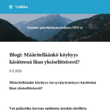
Siirry
Valikko
sivun
sisältöön
Suomen palveluohjausyhdistys SPO ry
Blogi: Määritelläänkö köyhyys
käsitteenä liian yksiselitteisesti?
9.9.2020
Määritelläänkö köyhyys tai syrjäytyneisyys käsitteinä
liian yksiselitteisesti?
Vai paljastiko korona epidemia jotakin oleellista