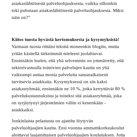
asiakaslähtöisestä palveluohjauksesta, vaikka silloinkin
toki puhutaan asiakaslähtöisestä palveluohjauksesta. Miksi
näin on?”
Kiitos tuosta hyvästä kertomuksesta ja kysymyksistä!
Varmaan tuosta riittäisi tekstiä moneenkin blogiin, mutta
yritän käsitellä tärkeimmät mieleeni juolahtavat.
Ensinnäkin luulen, että yhä selvemmin on ymmärretty, että
sektorivastuulla toimivien palvelujen kautta on yhä
vaikeampi auttaa monia palveluita samanaikaisesti
tarvitsevia asiakkaita. Kysymyksessä on siis kaksi
asiakasryhmää, ensinnäkin ne 10 %, jotka kerryttävät 80 %
palvelukustannuksista ja toiseksi sitä asiakasryhmää, joka
on syrjäytynyt järjestelmien väliin ei kenenkään -
asiakkaiksi.
Jonkinlaista pelastusta on ajateltu löytyvän
palveluohjaajien kautta. Ensi vuonna ammattikorkeakoulut
aloittavat laajamittaisen palveluohjaajien koulutuksen. Jotta