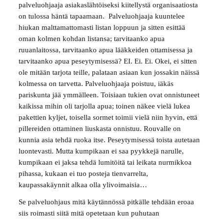
palveluohjaaja asiakaslähtöiseksi kiitellystä organisaatiosta
on tulossa häntä tapaamaan. Palveluohjaaja kuuntelee
hiukan malttamattomasti listan loppuun ja sitten esittää
oman kolmen kohdan listansa; tarvitaanko apua
ruuanlaitossa, tarvitaanko apua lääkkeiden ottamisessa ja
tarvitaanko apua peseytymisessä? EI. Ei. Ei. Okei, ei sitten
ole mitään tarjota teille, palataan asiaan kun jossakin näissä
kolmessa on tarvetta. Palveluohjaaja poistuu, iäkäs
pariskunta jää ymmälleen. Toisiaan tukien ovat onnistuneet
kaikissa mihin oli tarjolla apua; toinen näkee vielä lukea
pakettien kyljet, toisella sormet toimii vielä niin hyvin, että
pillereiden ottaminen liuskasta onnistuu. Rouvalle on
kunnia asia tehdä ruoka itse. Peseytymisessä toista autetaan
luontevasti. Mutta kumpikaan ei saa pyykkejä narulle,
kumpikaan ei jaksa tehdä lumitöitä tai leikata nurmikkoa
pihassa, kukaan ei tuo posteja tienvarrelta,
kaupassakäynnit alkaa olla ylivoimaisia…
Se palveluohjaus mitä käytännössä pitkälle tehdään eroaa
siis roimasti siitä mitä opetetaan kun puhutaan