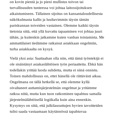
on kovin pientä ja jo pieni mullistus toivon tai
turvallisuuden tunteessa voi johtaa laitossijoituksen
aikaistumiseen. Tällainen sijoitus on kansantaloudellisesta
näkökulmasta kallis ja luultavimmin täysin tämän
pariskunnan toiveiden vastainen. Olemme kaikki täysin
tietoisia siitä, että yllä kuvattu tapaaminen voi johtaa juuri
tähän, ja kuitenkin jatkamme kuten vanhan toistamista. Me
ammattilaiset tiedämme ratkaisut asiakkaan ongelmiin,
turha asiakkaalta on kysyä.
Vielä yksi asia: Saattaahan olla niin, että tämä työntekijä ei
ole sisäistänyt asiakaslähtöisen työn periaatteita. Ehkä hän
todellakin yrittää luoda suhdetta, mutta ei siinä onnistu.
Toinen mahdollisuus on, ettei hänellä ole riittävästi aikaa.
Ongelmana on tällä hetkellä se, että olemme kyllä
oivaltaneet auttamisjärjestelmän ongelmat ja yritämme
ratkoa niitä, mutta kun tuon ratkominen tapahtuu samalla
järjestelmälähtöisellä logiikalla kuin aina ennenkin.
Kysymys on siitä, että julkilausuttujen hyvien tavoitteiden
tulisi saada vastaamaan käytännössä tapahtuvaa