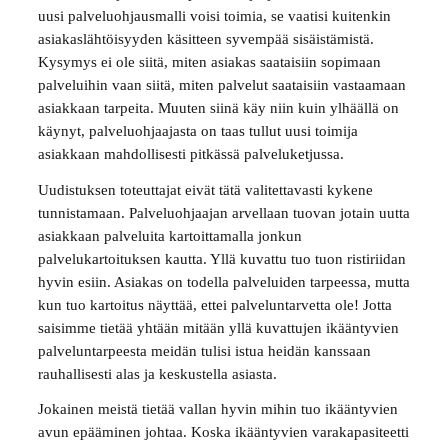
uusi palveluohjausmalli voisi toimia, se vaatisi kuitenkin
asiakaslähtöisyyden käsitteen syvempää sisäistämistä.
Kysymys ei ole siitä, miten asiakas saataisiin sopimaan
palveluihin vaan siitä, miten palvelut saataisiin vastaamaan
asiakkaan tarpeita. Muuten siinä käy niin kuin ylhäällä on
käynyt, palveluohjaajasta on taas tullut uusi toimija
asiakkaan mahdollisesti pitkässä palveluketjussa.
Uudistuksen toteuttajat eivät tätä valitettavasti kykene
tunnistamaan. Palveluohjaajan arvellaan tuovan jotain uutta
asiakkaan palveluita kartoittamalla jonkun
palvelukartoituksen kautta. Yllä kuvattu tuo tuon ristiriidan
hyvin esiin. Asiakas on todella palveluiden tarpeessa, mutta
kun tuo kartoitus näyttää, ettei palveluntarvetta ole! Jotta
saisimme tietää yhtään mitään yllä kuvattujen ikääntyvien
palveluntarpeesta meidän tulisi istua heidän kanssaan
rauhallisesti alas ja keskustella asiasta.
Jokainen meistä tietää vallan hyvin mihin tuo ikääntyvien
avun epääminen johtaa. Koska ikääntyvien varakapasiteetti