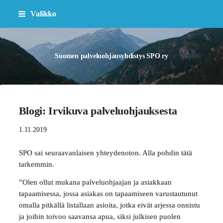
Siirry
Valikko
sivun
sisältöön
Suomen palveluohjausyhdistys SPO ry
Blogi: Irvikuva palveluohjauksesta
1.11.2019
SPO sai seuraavanlaisen yhteydenoton. Alla pohdin tätä
tarkemmin.
”Olen ollut mukana palveluohjaajan ja asiakkaan
tapaamisessa, jossa asiakas on tapaamiseen varustautunut
omalla pitkällä listallaan asioita, jotka eivät arjessa onnistu
ja joihin toivoo saavansa apua, siksi julkisen puolen