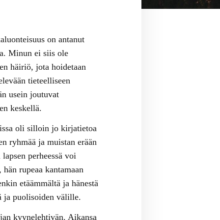
aluonteisuus on antanut
. Minun ei siis ole
nen häiriö, jota hoidetaan
levään tieteelliseen
n usein joutuvat
en keskellä.
a oli silloin jo kirjatietoa
n ryhmää ja muistan erään
n lapsen perheessä voi
n, hän rupeaa kantamaan
tenkin etäämmältä ja hänestä
 ja puolisoiden välille.
ijan kyynelehtivän. Aikansa