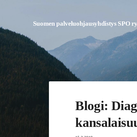
Siirry
sivun
Suomen palveluohjausyhdistys SPO r
sisältöön
Blogi: Dia
kansalaisu