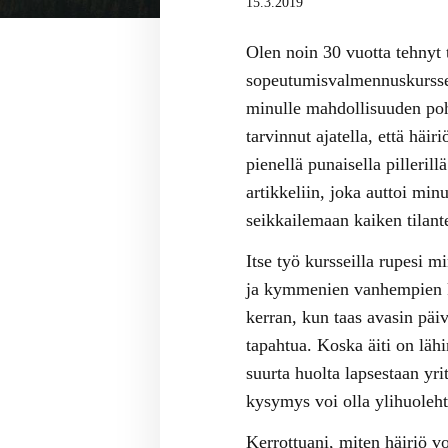
15.3.2019
Olen noin 30 vuotta tehnyt t
sopeutumisvalmennuskurssei
minulle mahdollisuuden poht
tarvinnut ajatella, että häi
pienellä punaisella pilleri
artikkeliin, joka auttoi m
seikkailemaan kaiken tilant
Itse työ kursseilla rupesi m
ja kymmenien vanhempien k
kerran, kun taas avasin päiv
tapahtua. Koska äiti on läh
suurta huolta lapsestaan yr
kysymys voi olla ylihuolehti
Kerrottuani, miten häiriö 