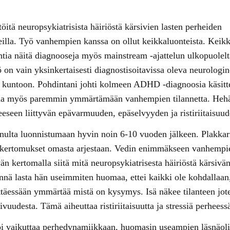
öitä neuropsykiatrisista häiriöstä kärsivien lasten perheiden
lla. Työ vanhempien kanssa on ollut keikkaluonteista. Keikk
ia näitä diagnooseja myös mainstream -ajattelun ulkopuolelta
riö on vain yksinkertaisesti diagnostisoitavissa oleva neurologi
llä kuntoon. Pohdintani johti kolmeen ADHD -diagnoosia käsitte
inua myös paremmin ymmärtämään vanhempien tilannetta. Hehä
eeseen liittyvän epävarmuuden, epäselvyyden ja ristiriitaisuud
inulta luonnistumaan hyvin noin 6-10 vuoden jälkeen. Plakkariss
ertomukset omasta arjestaan. Vedin enimmäkseen vanhempie
än kertomalla siitä mitä neuropsykiatrisesta häiriöstä kärsivä
innä lasta hän useimmiten huomaa, ettei kaikki ole kohdallaa
ittäessään ymmärtää mistä on kysymys. Isä näkee tilanteen jo
vuudesta. Tämä aiheuttaa ristiriitaisuutta ja stressiä perheessä
voi vaikuttaa perhedynamiikkaan, huomasin useampien läsnäol