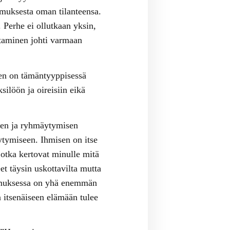
omuksesta oman tilanteensa.
 Perhe ei ollutkaan yksin,
staminen johti varmaan
en on tämäntyyppisessä
silöön ja oireisiin eikä
yden ja ryhmäytymisen
iytymiseen. Ihmisen on itse
jotka kertovat minulle mitä
et täysin uskottavilta mutta
tkimuksessa on yhä enemmän
 itsenäiseen elämään tulee