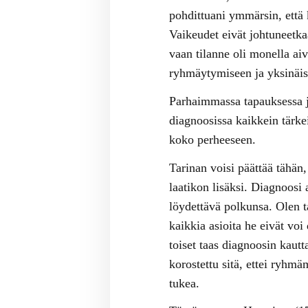
pohdittuani ymmärsin, että 
Vaikeudet eivät johtuneetka
vaan tilanne oli monella a
ryhmäytymiseen ja yksinäi
Parhaimmassa tapauksessa 
diagnoosissa kaikkein tärkei
koko perheeseen.
Tarinan voisi päättää tähän
laatikon lisäksi. Diagnoosi
löydettävä polkunsa. Olen t
kaikkia asioita he eivät voi
toiset taas diagnoosin kaut
korostettu sitä, ettei ryhm
tukea.