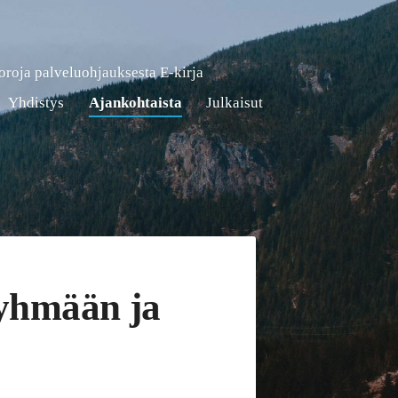
roja palveluohjauksesta E-kirja
Yhdistys
Ajankohtaista
Julkaisut
ryhmään ja