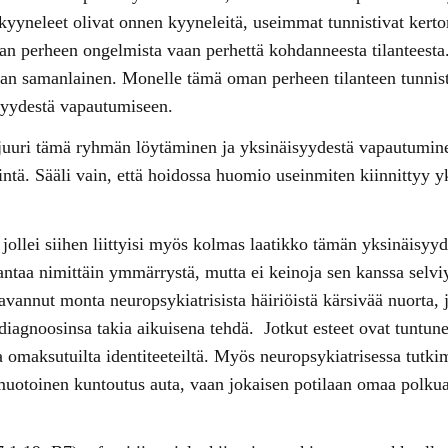
kyyneleet olivat onnen kyyneleitä, useimmat tunnistivat kert
an perheen ongelmista vaan perhettä kohdanneesta tilanteesta.
ivan samanlainen. Monelle tämä oman perheen tilanteen tunni
syydestä vapautumiseen.
juuri tämä ryhmän löytäminen ja yksinäisyydestä vapautumin
ntä. Sääli vain, että hoidossa huomio useinmiten kiinnittyy yk
, jollei siihen liittyisi myös kolmas laatikko tämän yksinäisy
 antaa nimittäin ymmärrystä, mutta ei keinoja sen kanssa selv
avannut monta neuropsykiatrisista häiriöistä kärsivää nuorta, 
 diagnoosinsa takia aikuisena tehdä. Jotkut esteet ovat tuntune
ta omaksutuilta identiteeteiltä. Myös neuropsykiatrisessa tu
ämuotoinen kuntoutus auta, vaan jokaisen potilaan omaa polkua