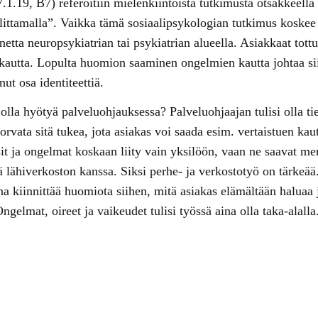
.19, B7) referoitiin mielenkiintoista tutkimusta otsakkeella
ittamalla”. Vaikka tämä sosiaalipsykologian tutkimus koskee 
netta neuropsykiatrian tai psykiatrian alueella. Asiakkaat to
 kautta. Lopulta huomion saaminen ongelmien kautta johtaa siih
ut osa identiteettiä.
olla hyötyä palveluohjauksessa? Palveluohjaajan tulisi olla tie
rvata sitä tukea, jota asiakas voi saada esim. vertaistuen kau
sit ja ongelmat koskaan liity vain yksilöön, vaan ne saavat me
sä lähiverkoston kanssa. Siksi perhe- ja verkostotyö on tärke
na kiinnittää huomiota siihen, mitä asiakas elämältään haluaa 
elmat, oireet ja vaikeudet tulisi työssä aina olla taka-alalla