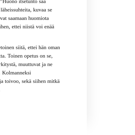
 ”Huono itsetunto saa
läheissuhteita, kuvaa se
ttuvat saamaan huomiota
en, ettei niistä voi enää
toinen siitä, ettei hän oman
tta. Toinen opetus on se,
rkitystä, muuttuvat ja ne
ää. Kolmanneksi
ja toivoo, sekä siihen mitkä
.