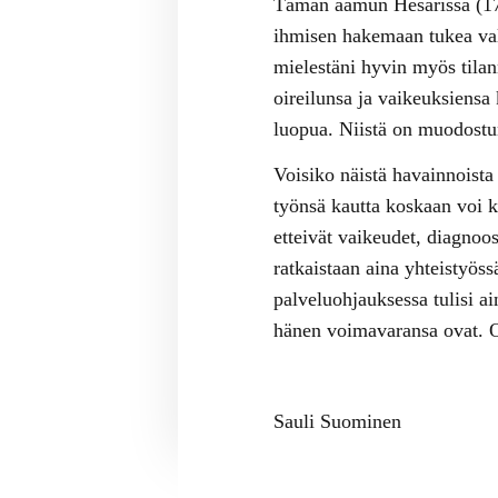
Tämän aamun Hesarissa (17.1
ihmisen hakemaan tukea val
mielestäni hyvin myös tilan
oireilunsa ja vaikeuksiensa
luopua. Niistä on muodostun
Voisiko näistä havainnoista 
työnsä kautta koskaan voi ko
etteivät vaikeudet, diagnoo
ratkaistaan aina yhteistyös
palveluohjauksessa tulisi ai
hänen voimavaransa ovat. Ong
Sauli Suominen