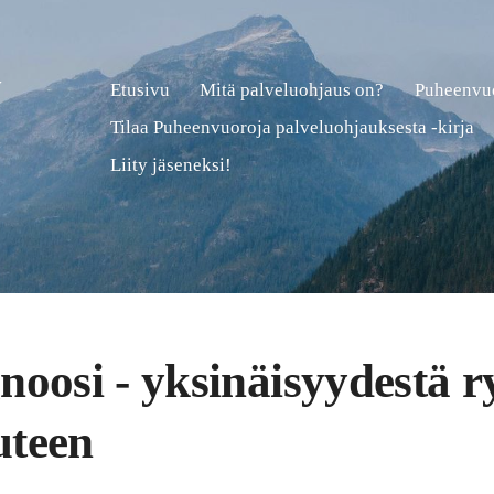
y
Etusivu
Mitä palveluohjaus on?
Puheenvuo
Tilaa Puheenvuoroja palveluohjauksesta -kirja
Liity jäseneksi!
gnoosi - yksinäisyydestä 
uteen