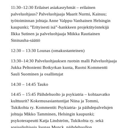
11:30–12:30 Erilaiset asiakasryhmät – erilainen
palveluohjaus? Palveluohjaaja Maarit Nurmi, Kainuu;
työtoiminnan johtaja Anne Valppu-Vanhainen Helsingin
kaupunki; ”Erityisesti isä”-hankkeen projektityöntekijä
Ilkka Sutinen ja palveluohjaaja Miikka Rautiainen
Sininauha-säätiö
12:30 – 13:30 Lounas (omakustanteinen)
13:30–14:30 Palveluohjauksen ruotsin malli Palveluohjaaja
Jukka Peltoniemi Botkyrkan kunta, Ruotsi Kommentti
Sauli Suominen ja osallistujat
14:30 – 14:45 Tauko
14:45 – 15:45 Päihdehuolto ja psykiatria – kohtaavatko
kulttuurit? Kokemusasiantuntijat Niina ja Tommi,
Tukikohta ry. Kommentit: Psykiatria- ja päihdepalvelujen
johtaja Mikko Tamminen, Helsingin kaupunki;
psykoterapeutti Katja Lindström, Tukikohta ry. sekä
sosiaaliohjaaja Joonas Munck, päihdehuollon