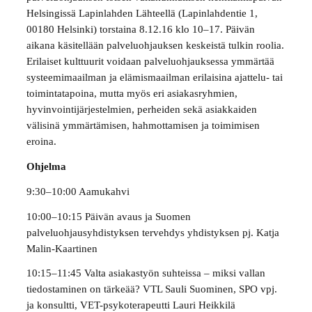
Helsingissä Lapinlahden Lähteellä (Lapinlahdentie 1,
00180 Helsinki) torstaina 8.12.16 klo 10–17. Päivän
aikana käsitellään palveluohjauksen keskeistä tulkin roolia.
Erilaiset kulttuurit voidaan palveluohjauksessa ymmärtää
systeemimaailman ja elämismaailman erilaisina ajattelu- tai
toimintatapoina, mutta myös eri asiakasryhmien,
hyvinvointijärjestelmien, perheiden sekä asiakkaiden
välisinä ymmärtämisen, hahmottamisen ja toimimisen
eroina.
Ohjelma
9:30–10:00 Aamukahvi
10:00–10:15 Päivän avaus ja Suomen
palveluohjausyhdistyksen tervehdys yhdistyksen pj. Katja
Malin-Kaartinen
10:15–11:45 Valta asiakastyön suhteissa – miksi vallan
tiedostaminen on tärkeää? VTL Sauli Suominen, SPO vpj.
ja konsultti, VET-psykoterapeutti Lauri Heikkilä