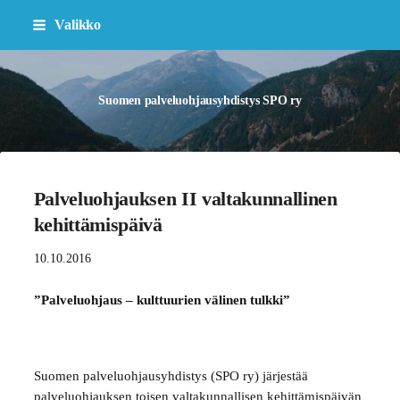
Siirry
Valikko
sivun
sisältöön
Suomen palveluohjausyhdistys SPO ry
Palveluohjauksen II valtakunnallinen
kehittämispäivä
10.10.2016
”Palveluohjaus – kulttuurien välinen tulkki”
Suomen palveluohjausyhdistys (SPO ry) järjestää
palveluohjauksen toisen valtakunnallisen kehittämispäivän