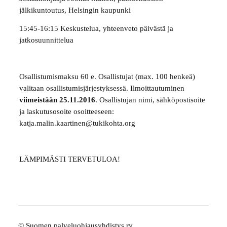
jälkikuntoutus, Helsingin kaupunki
15:45-16:15 Keskustelua, yhteenveto päivästä ja
jatkosuunnittelua
Osallistumismaksu 60 e. Osallistujat (max. 100 henkeä)
valitaan osallistumisjärjestyksessä. Ilmoittautuminen
viimeistään 25.11.2016
. Osallistujan nimi, sähköpostisoite
ja laskutusosoite osoitteeseen:
katja.malin.kaartinen@tukikohta.org
LÄMPIMÄSTI TERVETULOA!
©
Suomen palveluohjausyhdistys ry